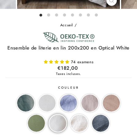
FERMER
(ESC)
Accueil
/
Ensemble de literie en lin 200x200 en Optical White
74 examens
Prix
€182,00
régulier
Taxes incluses.
COULEUR