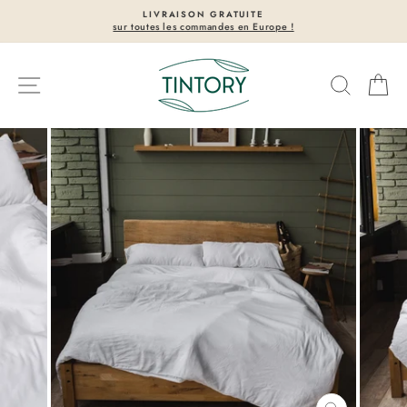
Passer
LIVRAISON GRATUITE
au
sur toutes les commandes en Europe !
Diaporama
contenu
Pause
Navigation
Recherc
Pa