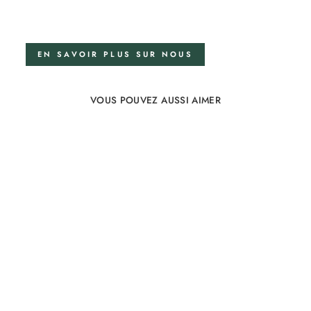
EN SAVOIR PLUS SUR NOUS
VOUS POUVEZ AUSSI AIMER
Ensemble de literie en lin
200x200 en Optical
White
74 examens
À partir de €182,00