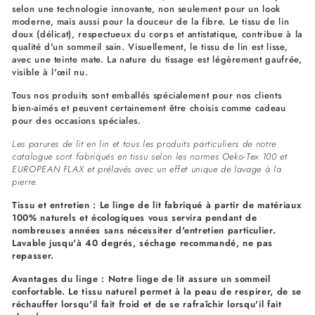
selon une technologie innovante, non seulement pour un look
moderne, mais aussi pour la douceur de la fibre. Le tissu de lin
doux (délicat), respectueux du corps et antistatique, contribue à la
qualité d'un sommeil sain. Visuellement, le tissu de lin est lisse,
avec une teinte mate. La nature du tissage est légèrement gaufrée,
visible à l'œil nu.
Tous nos produits sont emballés spécialement pour nos clients
bien-aimés et peuvent certainement être choisis comme cadeau
pour des occasions spéciales.
Les parures de lit en lin et tous les produits particuliers de notre
catalogue sont fabriqués en tissu selon les normes Oeko-Tex 100 et
EUROPEAN FLAX et prélavés avec un effet unique de lavage à la
pierre.
Tissu et entretien : Le linge de lit fabriqué à partir de matériaux
100% naturels et écologiques vous servira pendant de
nombreuses années sans nécessiter d'entretien particulier.
Lavable jusqu'à 40 degrés, séchage recommandé, ne pas
repasser.
Avantages du linge : Notre linge de lit assure un sommeil
confortable. Le tissu naturel permet à la peau de respirer, de se
réchauffer lorsqu'il fait froid et de se rafraîchir lorsqu'il fait